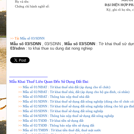
NGƯỜI 
Họ và tên:
ĐẠI DIỆN HỢP P
Chứng chỉ hành nghề số:
Ký, ghi rõ họ tên, 
>> Tải
Mẫu số 03/SDNN
Mẫu số 03/SDNN
, 03/SDNN ,
Mẫu số 03/SDNN
: Tờ khai thuế sử dụn
03/sdnn
: to khai thue su dung dat nong nghiep
--------------------------------
Mẫu Khai Thuế Liên Quan Đến Sử Dụng Đất
Đai:
>>
Mẫu số 01/NĐAT : Tờ khai thuế nhà đất (áp dụng cho tổ chức)
>>
Mẫu số 02/NĐAT : Tờ khai thuế nhà, đất (áp dụng cho hộ gia đình, cá nhân)
>>
Mẫu số 03/NĐAT : Thông báo nộp thuế nhà đất
>>
Mẫu số 01/SDNN : Tờ khai thuế sử dụng đất nông nghiệp (dùng cho tổ chức có 
>>
Mẫu số 02/SDNN : Tờ khai thuế sử dụng đất nông nghiệp (dùng cho hộ gia đình,
>>
Mẫu số 03/SDNN : Tờ khai thuế sử dụng đất nông nghiệp
>>
Mẫu số 04/SDNN : Thông báo nộp thuế sử dụng đất nông nghiệp
>>
Mẫu số 01/TSDĐ : Tờ khai tiền sử dụng đất
>>
Mẫu số 02/TSDĐ : Thông báo nộp tiền sử dụng đất
>>
Mẫu số 01/TMĐN : Tờ khai tiền thuê đất, thuê mặt nước