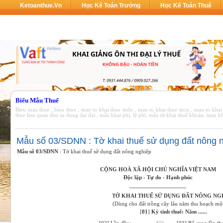
Ketoanthue.vn
Học Kế Toán Trưởng
Học Kế Toán Thuế
Biểu
Mẫu Thuế
Bieu mau thue , bieu thue , mau to khai thue tndn , mau to khai thue tncn , mau to khai
thue lien quan den su dung dat dai , mẫu khai phí, lệ phí, mẫu tờ khai thuế khoán, mau k
Mẫu số 03/SDNN : Tờ khai thuế sử dụng đất nông 
Mẫu số 03/SDNN
: Tờ khai thuế sử dụng đất nông nghiệp
CỘNG HOÀ XÃ HỘI CHỦ NGHĨA VIỆT NAM
Độc lập - Tự do - Hạnh phúc
___________________
TỜ KHAI THUẾ SỬ DỤNG ĐẤT NÔNG NG
(Dùng cho đất trồng cây lâu năm thu hoạch một
[
01
]
Kỳ tính thuế: Năm ......