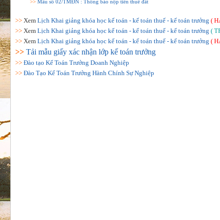
>>
Mẫu số 02/TMĐN : Thông báo nộp tiền thuê đất
>>
Xem
Lịch Khai giảng khóa học kế toán - kế toán thuế - kế toán trưởng
( H
>>
Xem
Lịch Khai giảng khóa học kế toán - kế toán thuế - kế toán trưởng
( T
>>
Xem
Lịch Khai giảng khóa học kế toán - kế toán thuế - kế toán trưởng
( H
>>
Tải mẫu giấy xác nhận lớp kế toán trưởng
>>
Đào tạo Kế Toán Trưởng Doanh Nghiệp
>>
Đào Tạo Kế Toán Trưởng Hành Chính Sự Nghiệp