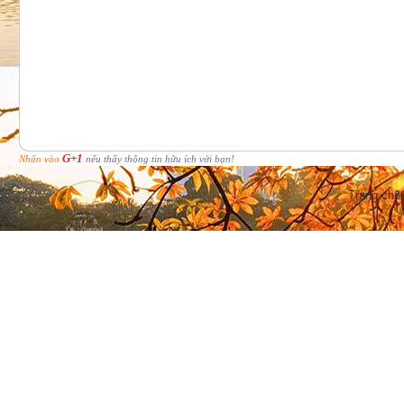
G+1
Nhấn vào
nếu thấy thông tin hữu ích với bạn!
Trang chủ