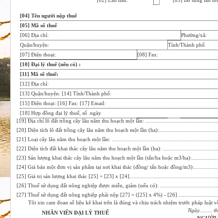
[02]
Lần đầu:
[03]
Bổ sung lần thứ
[04] Tên người nộp thuế
[05] Mã số thuế
[06] Địa chỉ:
Phường/xã:
Quận/huyện:
Tỉnh/Thành phố
[07] Điện thoại:
[08] Fax:
[1
0
] Đại lý thuế
(nếu có)
:
[11] Mã số thuế:
[1
2
] Địa chỉ:
[1
3
] Quận/huyện:
[
14
] Tỉnh/Thành phố:
[
1
5
] Điện thoại:
[
16
] Fax:
[17
] Email:
[18
] Hợp đồng đại lý thuế, số
.ngày
[19] Địa chỉ lô đất trồng cây lâu năm thu hoạch một lần: ..................................................
[20] Diện tích lô đất trồng cây lâu năm thu hoạch một lần (ha):........................................
[21] Loại cây lâu năm thu hoạch một lần: .........................................................................
[22] Diện tích đất khai thác cây lâu năm thu hoạch một lần (ha): ......................................
[23] Sản lượng khai thác cây lâu năm thu hoạch một lần (tấn/ha hoặc
m3/ha):..................
[24] Giá bán một đơn vị sản phẩm tại nơi khai thác (đồng/ tấn hoặc đồng/m3):................
[25] Giá trị sản lượng khai thác [25] = [23] x [24]............................................................
[26] Thuế sử dụng đất nông nghiệp được miễn, giảm (nếu có): ........................................
[27] Thuế sử dụng đất nông nghiệp phải nộp [27] = ([25] x 4%) - [26]
...........................
Tôi xin cam đoan số liệu kê khai trên là đúng và chịu trách nhiệm trước pháp luật về 
Ngày......... th
NHÂN VIÊN ĐẠI LÝ THUẾ