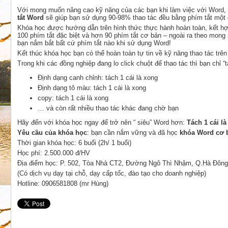
Với mong muốn nâng cao kỹ năng của các bạn khi làm việc với Word
tắt Word
sẽ giúp bạn sử dụng 90-98% thao tác đều bằng phím tắt một
Khóa học được hướng dẫn trên hình thức thực hành hoàn toàn, kết hợp
100 phím tắt đặc biệt và hơn 90 phím tắt cơ bản – ngoài ra theo mong 
bạn nắm bắt bất cứ phím tắt nào khi sử dụng Word!
Kết thúc khóa học bạn có thể hoàn toàn tự tin về kỹ năng thao tác trê
Trong khi các đồng nghiệp đang lo click chuột để thao tác thì bạn chỉ “
Định dạng canh chỉnh: tách 1 cái là xong
Định dạng tô màu: tách 1 cái là xong
copy: tách 1 cái là xong
… và còn rất nhiều thao tác khác đang chờ bạn
Hãy đến với khóa học ngay để trở nên “ siêu” Word hơn:
Tách 1 cái l
Yêu cầu của khóa học
: bạn cần nắm vững và đã học
khóa Word cơ 
Thời gian khóa học: 6 buổi (2h/ 1 buổi)
Học phí: 2.500.000 đ/HV
Địa điểm học: P. 502, Tòa Nhà CT2, Đường Ngô Thì Nhậm, Q.Hà Đông
(Có dịch vụ dạy tại chỗ, dạy cấp tốc, đào tạo cho doanh nghiệp)
Hotline: 0906581808 (mr Hùng)