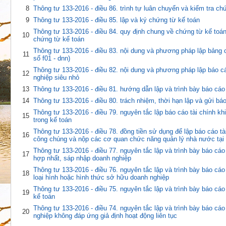
8
Thông tư 133-2016 - điều 86. trình tự luân chuyển và kiểm tra ch
9
Thông tư 133-2016 - điều 85. lập và ký chứng từ kế toán
Thông tư 133-2016 - điều 84. quy định chung về chứng từ kế toá
10
chứng từ kế toán
Thông tư 133-2016 - điều 83. nội dung và phương pháp lập bảng 
11
số f01 - dnn)
Thông tư 133-2016 - điều 82. nội dung và phương pháp lập báo c
12
nghiệp siêu nhỏ
13
Thông tư 133-2016 - điều 81. hướng dẫn lập và trình bày báo cáo 
14
Thông tư 133-2016 - điều 80. trách nhiệm, thời hạn lập và gửi báo
Thông tư 133-2016 - điều 79. nguyên tắc lập báo cáo tài chính khi 
15
trong kế toán
Thông tư 133-2016 - điều 78. đồng tiền sử dụng để lập báo cáo tà
16
công chúng và nộp các cơ quan chức năng quản lý nhà nước tại 
Thông tư 133-2016 - điều 77. nguyên tắc lập và trình bày báo cáo t
17
hợp nhất, sáp nhập doanh nghiệp
Thông tư 133-2016 - điều 76. nguyên tắc lập và trình bày báo cáo 
18
loại hình hoặc hình thức sở hữu doanh nghiệp
Thông tư 133-2016 - điều 75. nguyên tắc lập và trình bày báo cáo 
19
kế toán
Thông tư 133-2016 - điều 74. nguyên tắc lập và trình bày báo cáo
20
nghiệp không đáp ứng giả định hoạt động liên tục